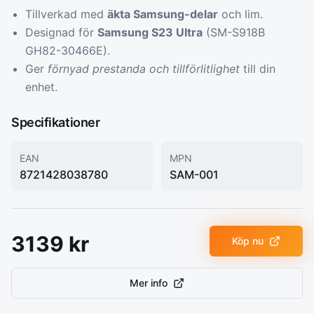
Tillverkad med
äkta Samsung-delar
och lim.
Designad för
Samsung S23 Ultra
(SM-S918B
GH82-30466E).
Ger
förnyad prestanda och tillförlitlighet
till din
enhet.
Specifikationer
EAN
MPN
8721428038780
SAM-001
3139
kr
Köp nu
Mer info