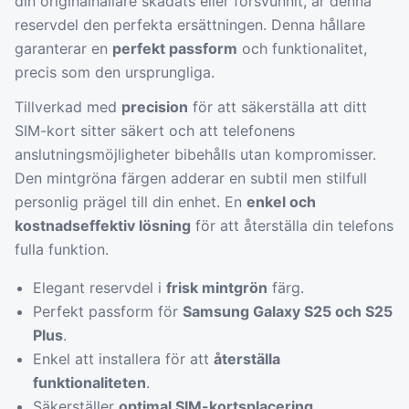
din originalhållare skadats eller försvunnit, är denna
reservdel den perfekta ersättningen. Denna hållare
garanterar en
perfekt passform
och funktionalitet,
precis som den ursprungliga.
Tillverkad med
precision
för att säkerställa att ditt
SIM-kort sitter säkert och att telefonens
anslutningsmöjligheter bibehålls utan kompromisser.
Den mintgröna färgen adderar en subtil men stilfull
personlig prägel till din enhet. En
enkel och
kostnadseffektiv lösning
för att återställa din telefons
fulla funktion.
Elegant reservdel i
frisk mintgrön
färg.
Perfekt passform för
Samsung Galaxy S25 och S25
Plus
.
Enkel att installera för att
återställa
funktionaliteten
.
Säkerställer
optimal SIM-kortsplacering
.