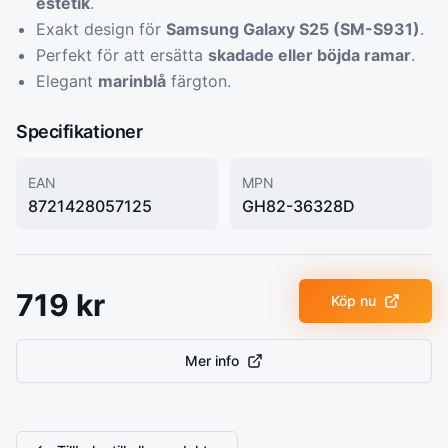
estetik
.
Exakt design för
Samsung Galaxy S25 (SM-S931)
.
Perfekt för att ersätta
skadade eller böjda ramar
.
Elegant
marinblå
färgton.
Specifikationer
EAN
MPN
8721428057125
GH82-36328D
719
kr
Köp nu
Mer info