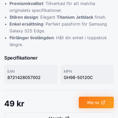
Premiumkvalitet
: Tillverkad för att matcha
originalets specifikationer.
Stilren design
: Elegant
Titanium Jetblack
finish.
Enkel ersättning
: Perfekt passform för Samsung
Galaxy S25 Edge.
Förlänger livslängden
: Håll din enhet i toppskick
längre.
Specifikationer
EAN
MPN
8721428057002
GH98-50120C
49
kr
Köp nu