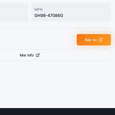
MPN
GH98-47086G
Köp nu
Mer info