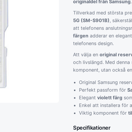
originaldel från Samsung
.
Tillverkad med största pr
5G (SM-S901B)
, säkerstä
att telefonens anslutnings
färgen
adderar en elegant
telefonens design.
Att välja en
original reser
och livslängd. Med denna s
komponent, utan också en 
Original Samsung reser
Perfekt passform för
S
Elegant
violett färg
som 
Enkel att installera för a
Viktig komponent för
t
Specifikationer