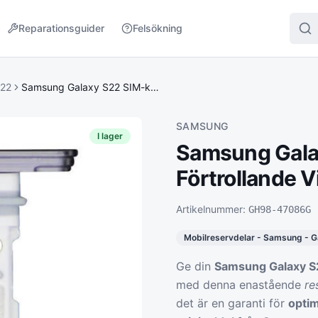
Reparationsguider
Felsökning
S22
Samsung Galaxy S22 SIM-korthållare – Förtrollande Violett
SAMSUNG
I lager
Samsung Galax
Förtrollande V
Artikelnummer:
GH98-47086G
Mobilreservdelar - Samsung - G
Ge din
Samsung Galaxy S
med denna enastående
re
det är en garanti för
opti