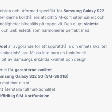
ecision och utformad specifikt för
Samsung Galaxy S22
ller denna korthållare att ditt SIM-kort sitter säkert och
möjligheter bibehålls på toppnivå. Den djupt
violetta
 och unik estetik som harmonierar perfekt med
vdel
är avgörande för att upprätthålla din enhets kvalitet
imkortshållare får du inte bara en funktionell
bit av Samsungs erkända kvalitet och design.
vdel för
garanterad kvalitet
amsung Galaxy S22 5G (SM-S901B)
matchar din stil
tt återställa full funktionalitet
illförlitlig SIM-kortfunktion