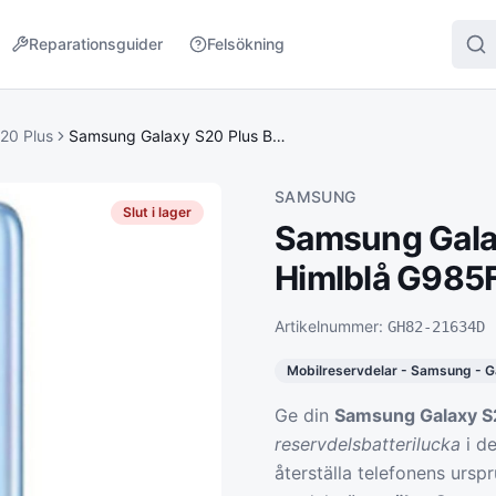
Reparationsguider
Felsökning
20 Plus
Samsung Galaxy S20 Plus Batterilucka - Himlblå G985F
SAMSUNG
Slut i lager
Samsung Galax
Himlblå G985
Artikelnummer:
GH82-21634D
Mobilreservdelar - Samsung - Ga
Ge din
Samsung Galaxy S
reservdelsbatterilucka
i d
återställa telefonens ursp