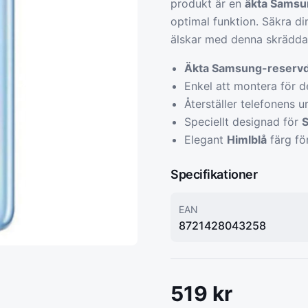
produkt är en
äkta Samsu
optimal funktion. Säkra di
älskar med denna skrädda
Äkta Samsung-reservd
Enkel att montera för 
Återställer telefonens 
Speciellt designad för
S
Elegant
Himlblå
färg fö
Specifikationer
EAN
8721428043258
519
kr