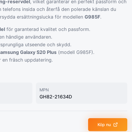
ng-reservdel
, vilket garanterar en perfekt passform och
n telefons insida och återfå den polerade känslan du
rsydda ersättningslucka för modellen
G985F
.
el
för garanterad kvalitet och passform.
den händige användaren.
ursprungliga utseende och skydd.
amsung Galaxy S20 Plus
(modell G985F).
r en fräsch uppdatering.
MPN
GH82-21634D
Köp nu