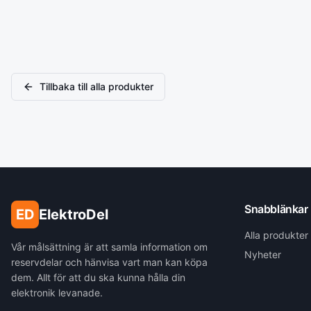
Tillbaka till alla produkter
Snabblänkar
ED
ElektroDel
Alla produkter
Vår målsättning är att samla information om
Nyheter
reservdelar och hänvisa vart man kan köpa
dem. Allt för att du ska kunna hålla din
elektronik levanade.