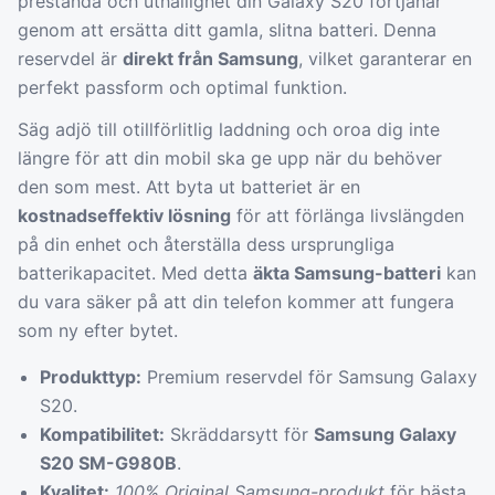
prestanda och uthållighet din Galaxy S20 förtjänar
genom att ersätta ditt gamla, slitna batteri. Denna
reservdel är
direkt från Samsung
, vilket garanterar en
perfekt passform och optimal funktion.
Säg adjö till otillförlitlig laddning och oroa dig inte
längre för att din mobil ska ge upp när du behöver
den som mest. Att byta ut batteriet är en
kostnadseffektiv lösning
för att förlänga livslängden
på din enhet och återställa dess ursprungliga
batterikapacitet. Med detta
äkta Samsung-batteri
kan
du vara säker på att din telefon kommer att fungera
som ny efter bytet.
Produkttyp:
Premium reservdel för Samsung Galaxy
S20.
Kompatibilitet:
Skräddarsytt för
Samsung Galaxy
S20 SM-G980B
.
Kvalitet:
100% Original Samsung-produkt
för bästa