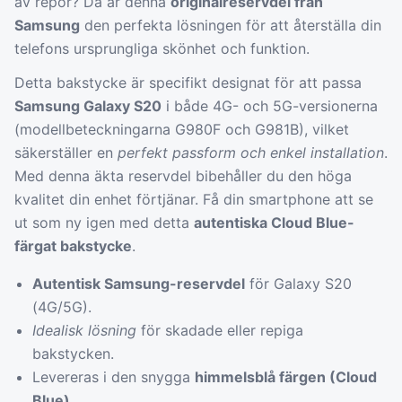
av repor? Då är denna
originalreservdel från
Samsung
den perfekta lösningen för att återställa din
telefons ursprungliga skönhet och funktion.
Detta bakstycke är specifikt designat för att passa
Samsung Galaxy S20
i både 4G- och 5G-versionerna
(modellbeteckningarna G980F och G981B), vilket
säkerställer en
perfekt passform och enkel installation
.
Med denna äkta reservdel bibehåller du den höga
kvalitet din enhet förtjänar. Få din smartphone att se
ut som ny igen med detta
autentiska Cloud Blue-
färgat bakstycke
.
Autentisk Samsung-reservdel
för Galaxy S20
(4G/5G).
Idealisk lösning
för skadade eller repiga
bakstycken.
Levereras i den snygga
himmelsblå färgen (Cloud
Blue)
.