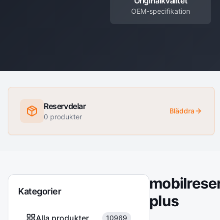
Originalkvalitet
OEM-specifikation
Reservdelar
Bläddra
0
produkter
mobilrese
Kategorier
plus
Alla produkter
10969