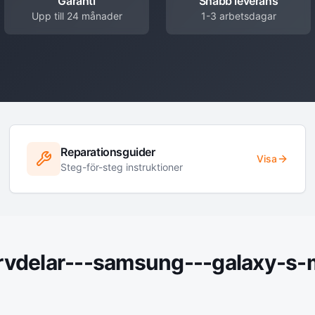
Garanti
Snabb leverans
Upp till 24 månader
1-3 arbetsdagar
Reparationsguider
Visa
Steg-för-steg instruktioner
rvdelar---samsung---galaxy-s-