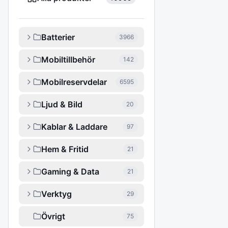
Batterier
3966
Mobiltillbehör
142
Mobilreservdelar
6595
Ljud & Bild
20
Kablar & Laddare
97
Hem & Fritid
21
Gaming & Data
21
Verktyg
29
Övrigt
75