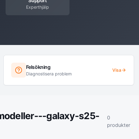
Support
Experthjälp
Felsökning
Visa
Diagnostisera problem
modeller---galaxy-s25-
0
produkter