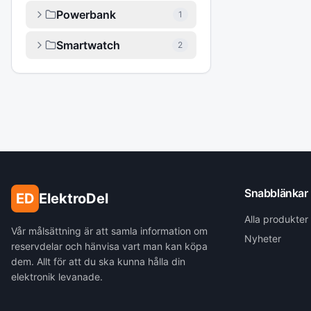
Powerbank
1
Smartwatch
2
Snabblänkar
ED
ElektroDel
Alla produkter
Vår målsättning är att samla information om
Nyheter
reservdelar och hänvisa vart man kan köpa
dem. Allt för att du ska kunna hålla din
elektronik levanade.