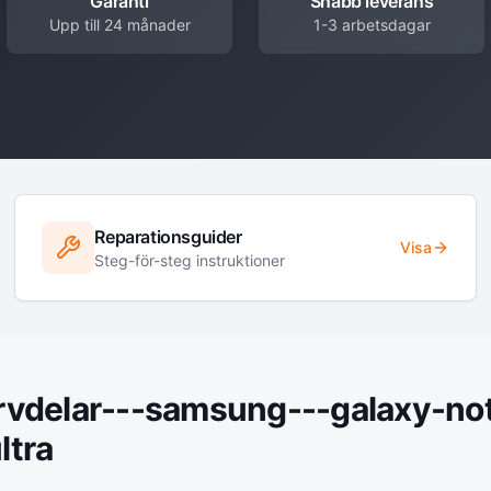
Garanti
Snabb leverans
Upp till 24 månader
1-3 arbetsdagar
Reparationsguider
Visa
Steg-för-steg instruktioner
rvdelar---samsung---galaxy-not
ltra