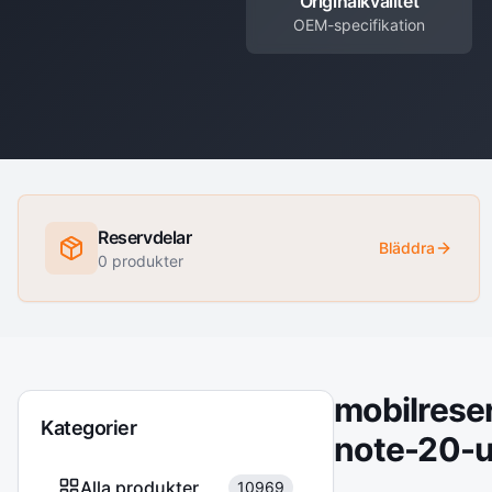
Originalkvalitet
OEM-specifikation
Reservdelar
Bläddra
0
produkter
mobilrese
Kategorier
note-20-u
Alla produkter
10969