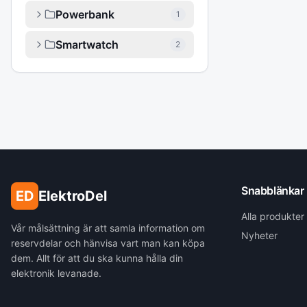
Powerbank
1
Smartwatch
2
Snabblänkar
ED
ElektroDel
Alla produkter
Vår målsättning är att samla information om
Nyheter
reservdelar och hänvisa vart man kan köpa
dem. Allt för att du ska kunna hålla din
elektronik levanade.