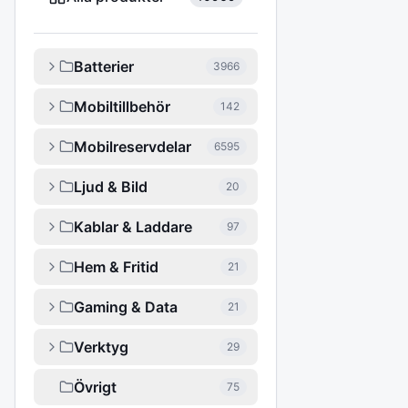
Batterier
3966
Mobiltillbehör
142
Mobilreservdelar
6595
Ljud & Bild
20
Kablar & Laddare
97
Hem & Fritid
21
Gaming & Data
21
Verktyg
29
Övrigt
75