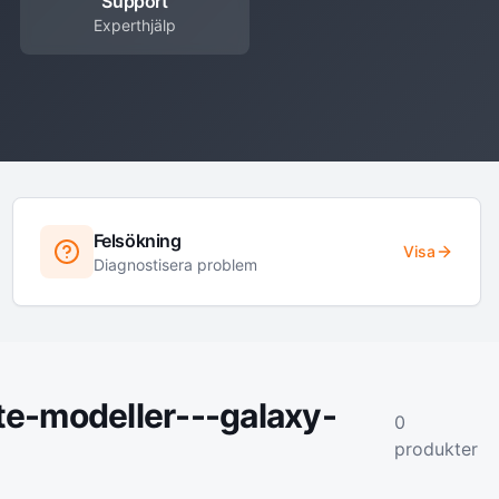
Support
Experthjälp
Felsökning
Visa
Diagnostisera problem
e-modeller---galaxy-
0
produkter