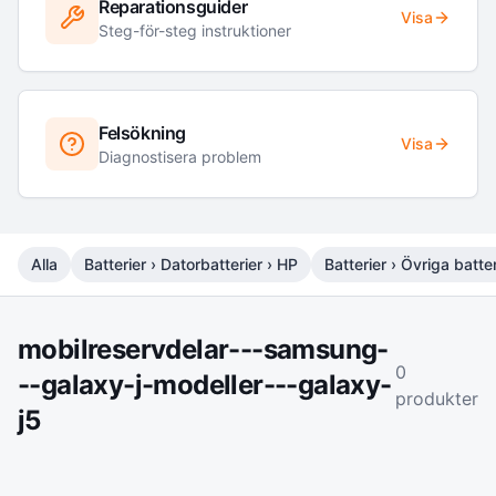
Reparationsguider
Visa
Steg-för-steg instruktioner
Felsökning
Visa
Diagnostisera problem
Alla
Batterier › Datorbatterier › HP
Batterier › Övriga batter
mobilreservdelar---samsung-
0
--galaxy-j-modeller---galaxy-
produkter
j5