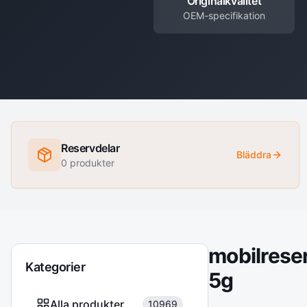
Originalkvalitet
OEM-specifikation
Reservdelar
Bläddra
0
produkter
mobilrese
Kategorier
5g
Alla produkter
10969