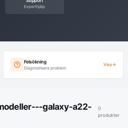
Support
Experthjälp
Felsökning
Visa
Diagnostisera problem
modeller---galaxy-a22-
0
produkter