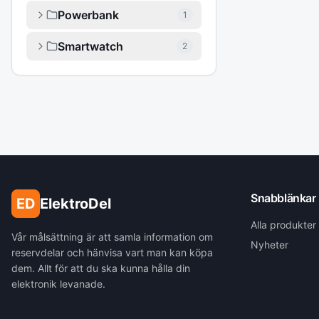
Powerbank
1
Smartwatch
2
Snabblänkar
ED
ElektroDel
Alla produkter
Vår målsättning är att samla information om
Nyheter
reservdelar och hänvisa vart man kan köpa
dem. Allt för att du ska kunna hålla din
elektronik levanade.