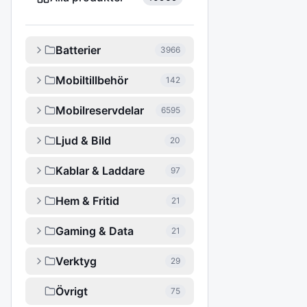
Batterier
3966
Mobiltillbehör
142
Mobilreservdelar
6595
Ljud & Bild
20
Kablar & Laddare
97
Hem & Fritid
21
Gaming & Data
21
Verktyg
29
Övrigt
75