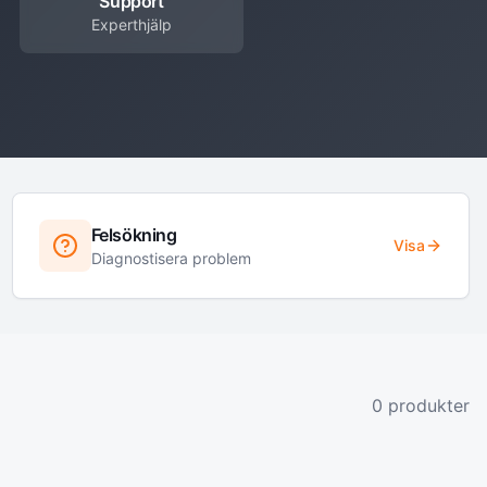
Support
Experthjälp
Felsökning
Visa
Diagnostisera problem
0
produkter