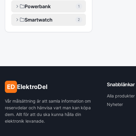
Powerbank
1
Smartwatch
2
Snabblänkar
ED
ElektroDel
Alla produkter
Vår målsättning är att samla information om
Nyheter
reservdelar och hänvisa vart man kan köpa
dem. Allt för att du ska kunna hålla din
elektronik levanade.