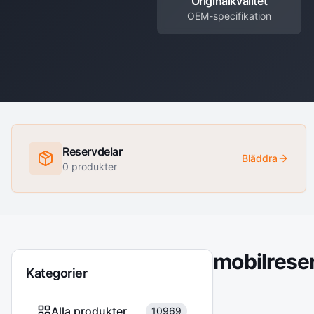
Originalkvalitet
OEM-specifikation
Reservdelar
Bläddra
0
produkter
mobilrese
Kategorier
Alla produkter
10969