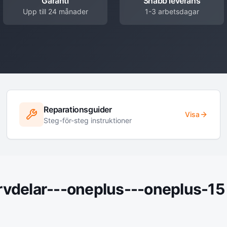
Garanti
Snabb leverans
Upp till 24 månader
1-3 arbetsdagar
Reparationsguider
Visa
Steg-för-steg instruktioner
rvdelar---oneplus---oneplus-15