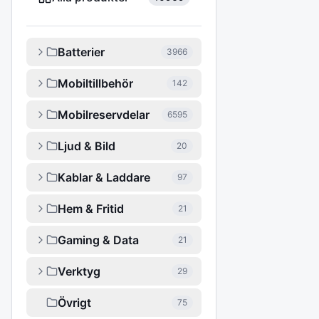
Batterier
3966
Mobiltillbehör
142
Mobilreservdelar
6595
Ljud & Bild
20
Kablar & Laddare
97
Hem & Fritid
21
Gaming & Data
21
Verktyg
29
Övrigt
75