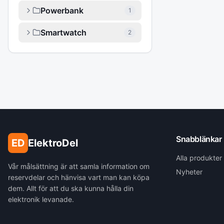
Powerbank
1
Smartwatch
2
Snabblänkar
ED
ElektroDel
Alla produkter
Vår målsättning är att samla information om
Nyheter
reservdelar och hänvisa vart man kan köpa
dem. Allt för att du ska kunna hålla din
elektronik levanade.