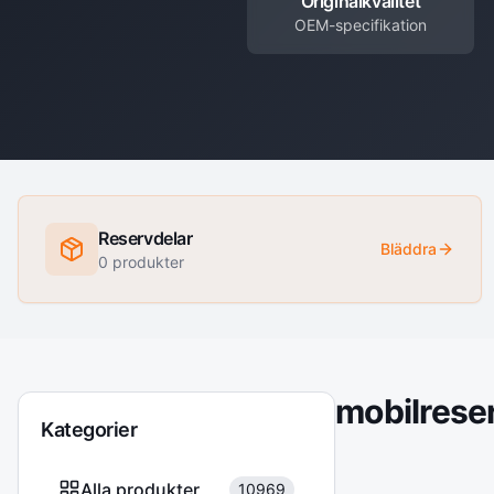
Originalkvalitet
OEM-specifikation
Reservdelar
Bläddra
0
produkter
mobilrese
Kategorier
Alla produkter
10969