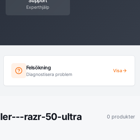
Support
Experthjälp
Felsökning
Visa
Diagnostisera problem
ler---razr-50-ultra
0
produkter