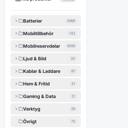
Batterier
3966
Mobiltillbehör
142
Mobilreservdelar
6595
Ljud & Bild
20
Kablar & Laddare
97
Hem & Fritid
21
Gaming & Data
21
Verktyg
29
Övrigt
75