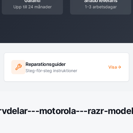
Garanti
Snabb leverans
Upp till 24 månader
1-3 arbetsdagar
Reparationsguider
Visa
Steg-för-steg instruktioner
rvdelar---motorola---razr-model