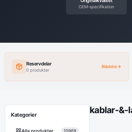
Originalkvalitet
OEM-specifikation
Reservdelar
Bläddra
0
produkter
kablar-&-
Kategorier
Alla produkter
10969