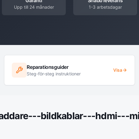
Garanti
Snabb leverans
Upp till 24 månader
1-3 arbetsdagar
Reparationsguider
Visa
Steg-för-steg instruktioner
laddare---bildkablar---hdmi---m