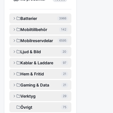
Batterier
3966
Mobiltillbehör
142
Mobilreservdelar
6595
Ljud & Bild
20
Kablar & Laddare
97
Hem & Fritid
21
Gaming & Data
21
Verktyg
29
Övrigt
75