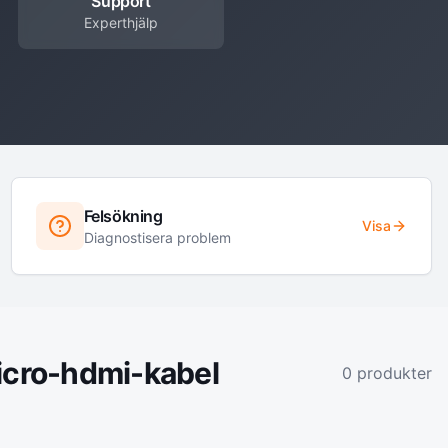
Support
Experthjälp
Felsökning
Visa
Diagnostisera problem
icro-hdmi-kabel
0
produkter