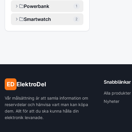
Powerbank
1
Smartwatch
2
Snabblänkar
ED
ElektroDel
Alla produkter
Vår målsättning är att samla information om
Nyheter
reservdelar och hänvisa vart man kan köpa
dem. Allt för att du ska kunna hålla din
elektronik levanade.