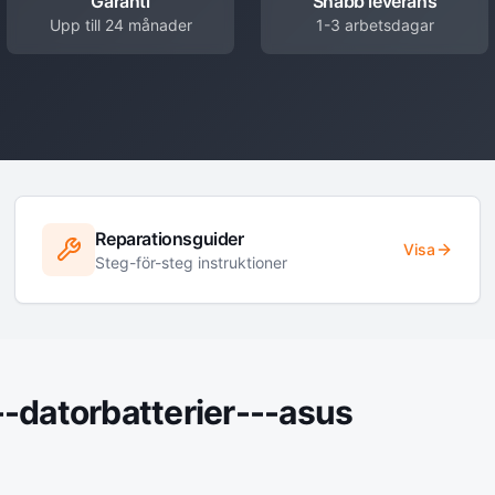
Garanti
Snabb leverans
Upp till 24 månader
1-3 arbetsdagar
Reparationsguider
Visa
Steg-för-steg instruktioner
--datorbatterier---asus