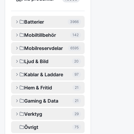
Batterier
3966
Mobiltillbehör
142
Mobilreservdelar
6595
Ljud & Bild
20
Kablar & Laddare
97
Hem & Fritid
21
Gaming & Data
21
Verktyg
29
Övrigt
75