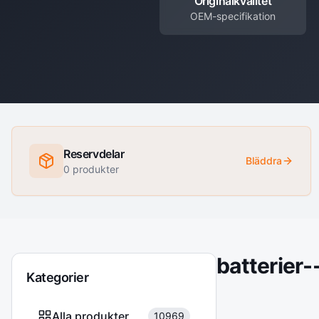
Originalkvalitet
OEM-specifikation
Reservdelar
Bläddra
0
produkter
batterier-
Kategorier
Alla produkter
10969