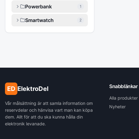
Powerbank
1
Smartwatch
2
Snabblänkar
ED
ElektroDel
Alla produkter
Vår målsättning är att samla information om
Nyheter
reservdelar och hänvisa vart man kan köpa
dem. Allt för att du ska kunna hålla din
elektronik levanade.