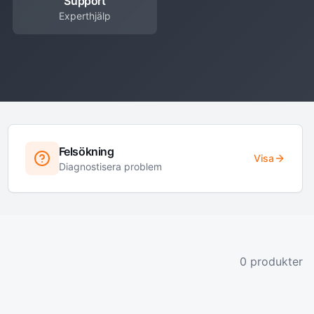
Support
Experthjälp
Felsökning
Visa
Diagnostisera problem
0
produkter