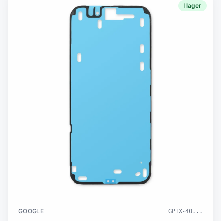
I lager
GOOGLE
GPIX-40
...