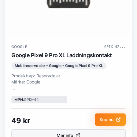
GOOGLE
GPIX-42
...
Google Pixel 9 Pro XL Laddningskontakt
Mobilreservdelar - Google - Google Pixel 9 Pro XL
Produkttyp: Reservdelar
Märke: Google
Google Pixel 9 Pro XL Laddningskontakt Återställ din
MPN
:
GPIX-42
smartphones laddningsfunktion med en högkvalitativ
laddningskontakt. Utformad för exakt passform och
pålitlig integration, säkerställer denna reservdel stabil
strömöverföring och långvarig prestanda. Perfekt för
49
kr
Köp nu
interna reparationer, den hjälper till att återställa
enhetens fulla funktionalitet. Passar både gör-det-själv-
Mer info
projekt och professionella tekniker, denna premium