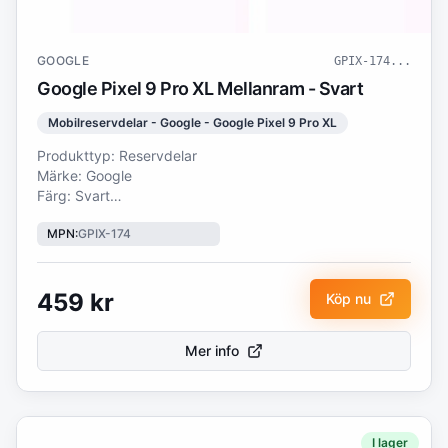
GOOGLE
GPIX-174
...
Google Pixel 9 Pro XL Mellanram - Svart
Mobilreservdelar - Google - Google Pixel 9 Pro XL
Produkttyp: Reservdelar
Märke: Google
Färg: Svart
MPN
:
GPIX-174
Google Pixel 9 Pro XL Mellanram - SvartFörstärk din
enhet med ett mellanram, designat för perfekt passform
och långvarig hållbarhet. Denna högkvalitativa reservdel
är idealisk för att reparera böjda, spruckna eller skadade
459
kr
Köp nu
ramar och hjälper till att bibehålla både funktion och
utseende på din enhet. Lämplig för gör-det-själv-
Mer info
reparationer eller professionella tekniker, erbjuder den en
pålitlig och stabil lösning för att återställa din
smartphones strukturella integritet.Specifikationer:
I lager