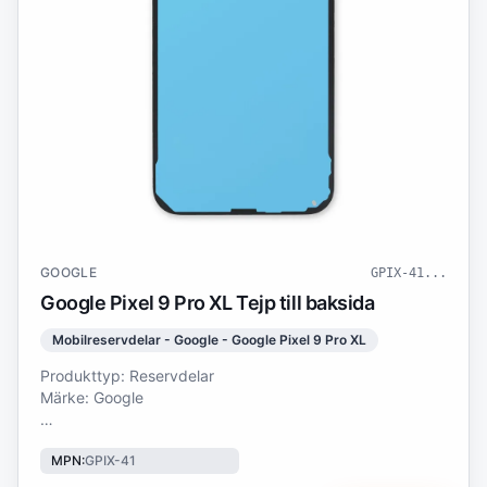
GOOGLE
GPIX-41
...
Google Pixel 9 Pro XL Tejp till baksida
Mobilreservdelar - Google - Google Pixel 9 Pro XL
Produkttyp: Reservdelar
Märke: Google
Google Pixel 9 Pro XL Tejp till baksida Se till att din
MPN
:
GPIX-41
smartphones baksida sitter ordentligt fast med premium
baksidesadhesiv. Utformat för exakt placering och