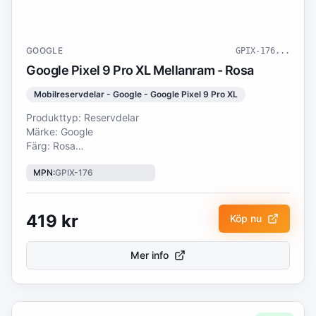
GOOGLE
GPIX-176
...
Google Pixel 9 Pro XL Mellanram - Rosa
Mobilreservdelar - Google - Google Pixel 9 Pro XL
Produkttyp: Reservdelar
Märke: Google
Färg: Rosa
MPN
:
GPIX-176
Google Pixel 9 Pro XL Mellanram - RosaFörstärk din
enhet med ett mellanram, designat för perfekt passform
och långvarig hållbarhet. Denna högkvalitativa reservdel
är idealisk för att reparera böjda, spruckna eller skadade
419
kr
Köp nu
ramar och hjälper till att bibehålla både funktion och
utseende på din enhet. Lämplig för gör-det-själv-
Mer info
reparationer eller professionella tekniker, erbjuder den en
pålitlig och stabil lösning för att återställa din
smartphones strukturella integritet.Specifikationer: